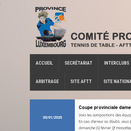
.
ACCUEIL
SECRÉTARIAT
INTERCLUBS
ARBITRAGE
SITE AFTT
SITE NATION
Coupe provinciale dam
Voici les compositions des équi
30/01/2025
En cas d’erreur ou d’oubli, vou
dimanche 02 février (jf.moniott