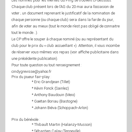
Les nominés pour les Mérites du Ping se trouvent ci-dessous.
Chaque club présent lors de l’AG du 20 mai aura l’occasion de
voter ; un document reprenant le justificatif de la nomination de
chaque personne (ou chaque club) sera dans la farde du jour,
afin de voter au mieux (tout le monde n’est pas obligé de connaitre
tout le monde…).
Le CP offre le souper à chaque nominé (ou au représentant du
club pour le prix du « club accueillant »). Attention, il vous incombe
de réserver vous-mêmes vos repas (voir affiche publicitaire dans
une précédente publication).
Pour toute question ou tout renseignement :
cindygrevisse@yahoo.fr
Prix du joueur fair-play :
* Eric Grandjean (Tillet)
* Kévin Fonck (Sainlez)
* Anthony Baudouin (Meix)
* Gaëtan Boriau (Bastogne)
* Johann Biéva (Schoppach-Arlon)
Prix du bénévole :
* Thibault Martin (Halanzy-Musson)
* Sébastien Calay (Tenneville)